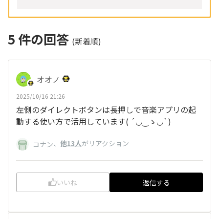
5
件の回答
(新着順)
オオノ
2025/10/16 21:26
左側のダイレクトボタンは長押しで音楽アプリの起
動する使い方で活用しています(⁠ ⁠´⁠◡⁠‿⁠ゝ⁠◡⁠`⁠)
、
他13人
がリアクション
コナン
いいね
返信する