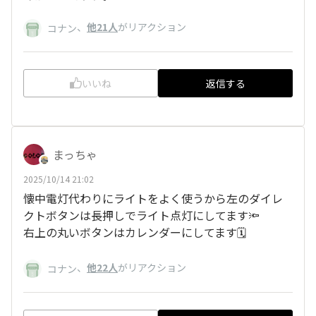
、
他21人
がリアクション
コナン
いいね
返信する
まっちゃ
2025/10/14 21:02
懐中電灯代わりにライトをよく使うから左のダイレ
クトボタンは長押しでライト点灯にしてます🔦
右上の丸いボタンはカレンダーにしてます🗓️
、
他22人
がリアクション
コナン