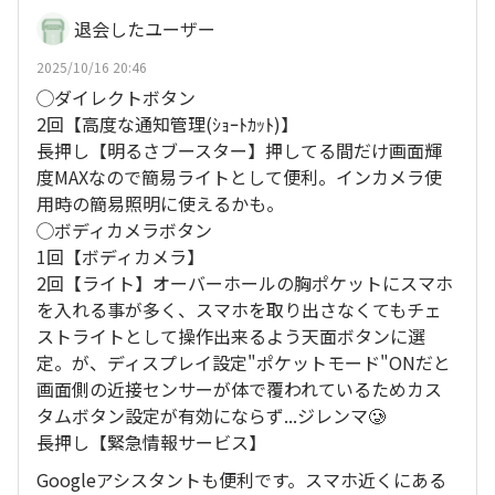
退会したユーザー
2025/10/16 20:46
◯ダイレクトボタン
2回【高度な通知管理(ｼｮｰﾄｶｯﾄ)】
長押し【明るさブースター】押してる間だけ画面輝
度MAXなので簡易ライトとして便利。インカメラ使
用時の簡易照明に使えるかも。
◯ボディカメラボタン
1回【ボディカメラ】
2回【ライト】オーバーホールの胸ポケットにスマホ
を入れる事が多く、スマホを取り出さなくてもチェ
ストライトとして操作出来るよう天面ボタンに選
定。が、ディスプレイ設定"ポケットモード"ONだと
画面側の近接センサーが体で覆われているためカス
タムボタン設定が有効にならず...ジレンマ🥲
長押し【緊急情報サービス】
Googleアシスタントも便利です。スマホ近くにある