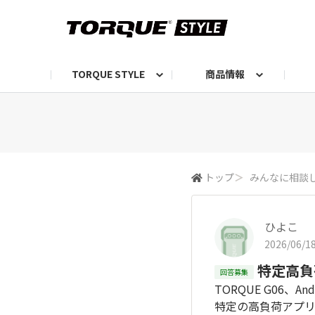
TORQUE STYLE
商品情報
お知らせ
TORQUEニュース
TORQUEフォト
自己紹介しよう
編集部の日常フォト
TORQUIZ【投票企画】
TORQUEトーク
G07エピソード投稿📸
よみもの
編集部からのおし
G
トップ
＞
みんなに相談
ひよこ
2026/06/18
特定高負
回答募集
TORQUE G06、And
特定の高負荷アプリを