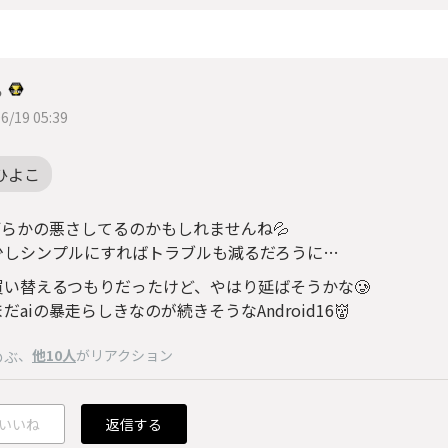
ろ
6/19 05:39
ひよこ
何らかの悪さしてるのかもしれませんね💦
少しシンプルにすればトラブルも減るだろうに…
買い替えるつもりだったけど、やはり延ばそうかな🥲
だaiの暴走らしきなのが続きそうなAndroid16👹
、
他10人
がリアクション
のぶ
いいね
返信する