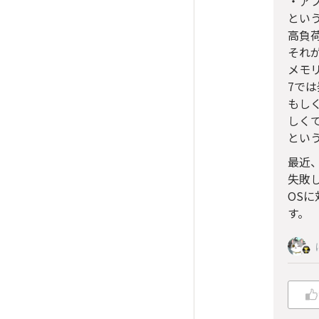
・アプ
とい
高負
それが
メモリ
7で
もし
しく
とい
最近、
失敗し
OS
す。