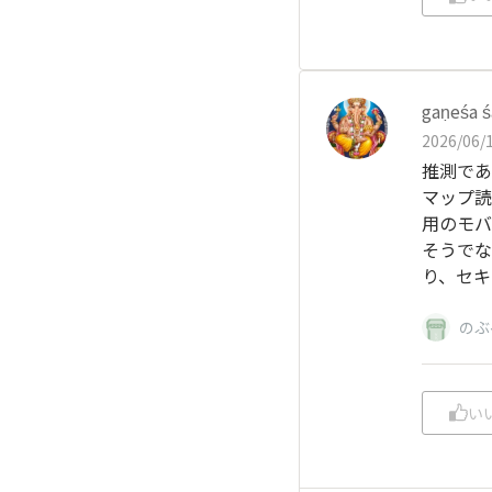
gaṇeśa 
2026/06/1
推測であ
マップ読
用のモバ
そうでな
り、セキ
のぶ
い