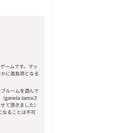
情報ゲームです。マッ
なかに高負荷となる
ンブルームを遊んで
ṇeśa śamaさ
させて頂きました）
うになることは不可