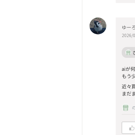
ゆー
2026/0
aiが
もう
近々
まだま