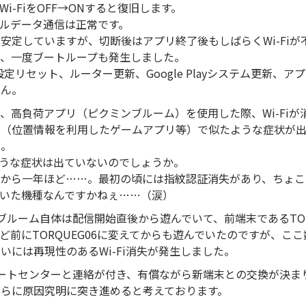
i-FiをOFF→ONすると復旧します。
モバイルデータ通信は正常です。
安定していますが、切断後はアプリ終了後もしばらくWi-Fiが
と、一度ブートループも発生しました。
ooth設定リセット、ルーター更新、Google Playシステム更新
せん。
、高負荷アプリ（ピクミンブルーム）を使用した際、Wi-Fiが
リ（位置情報を利用したゲームアプリ等）で似たような症状が
…。
ような症状は出ていないのでしょうか。
にしてから一年ほど……。最初の頃には指紋認証消失があり、ちょ
いた機種なんですかねぇ……（涙）
ブルーム自体は配信開始直後から遊んでいて、前端末であるTOR
ど前にTORQUEG06に変えてからも遊んでいたのですが、こ
いには再現性のあるWi-Fi消失が発生しました。
ートセンターと連絡が付き、有償ながら新端末との交換が決ま
さらに原因究明に突き進めると考えております。