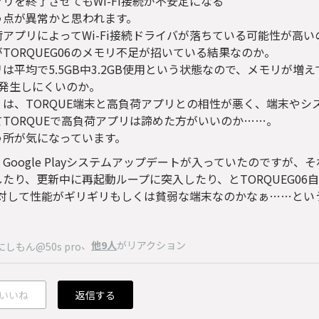
リを終了させてもWi-Fi接続が不安定になる
う点が異常かと思われます。
荷アプリによってWi-Fi接続ドライバが落ちている可能性が高
TORQUEG06のメモリ不足が招いている結果なのか。
は平均で5.5GB中3.2GB使用という状態なので、メモリが増えて
は発生しにくいのか。
くは、TORQUE端末と高負荷アプリとの相性が悪く、端末やシ
てTORQUEで高負荷アプリは諦めた方がいいのか……。
う所が気になっています。
Google Playシステムアップデートが入っていたのですが、
たり、更新中に再起動ループに突入したり、とTORQUEG06自体、
に対して性能がギリギリもしくは貧弱な端末なのかなぁ……とい
、
他9人
がリアクション
にしもん@50s pro
いいね
返信する