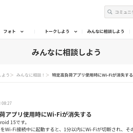
フォト
トークしよう
みんなに相談しよう
らせ
07公式サイト
TORQUEサークル
#フォトコンテスト「夏の思い出ワンシーン」
編集部のつぶやき（アーカイブ）
歴代モデル
【会員限定】ニュース
フォ
みんなに相談しよう
しよう
＞
みんなに相談！
＞
特定高負荷アプリ使用時にWi-Fiが消失する
 08:27
荷アプリ使用時にWi-Fiが消失する
roid 15です。
Wi-Fi接続中に起動すると、1分以内にWi-Fiが切断され、その