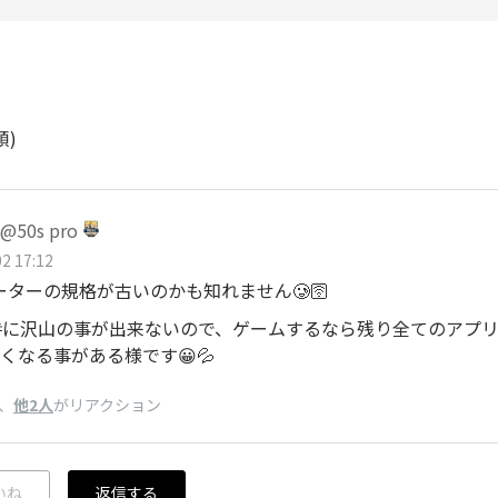
順)
50s pro
2 17:12
iルーターの規格が古いのかも知れません🥲🛜
時に沢山の事が出来ないので、ゲームするなら残り全てのアプ
くなる事がある様です😀💦
、
他2人
がリアクション
いね
返信する