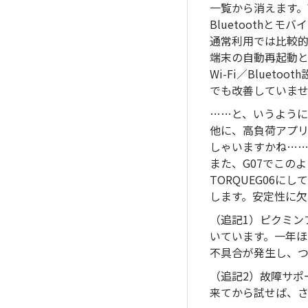
一覧から消えます。W
Bluetoothと
通常利用では比較的
端末の自動再起動
Wi-Fi／Bluet
でも改善していま
……と、いうように
他に、高負荷アプ
しゃいますかね…
また、G07でこの
TORQUEG06
します。安定性に欠
（追記1）ピクミン
いています。一年ほ
不具合が発生し、つ
（追記2）故障サポ
来てから試せば、