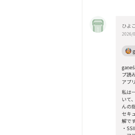
ひよ
2026/0
gaṇ
プ読
アプ
私は
いて、
んの
セキ
解で
・SS