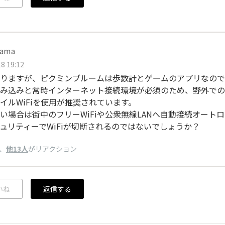
śama
8 19:12
りますが、ピクミンブルームは歩数計とゲームのアプリなので
み込みと常時インターネット接続環境が必須のため、野外での
イルWiFiを使用が推奨されています。
い場合は街中のフリーWiFiや公衆無線LANへ自動接続オート
ュリティーでWiFiが切断されるのではないでしょうか？
、
他13人
がリアクション
いね
返信する