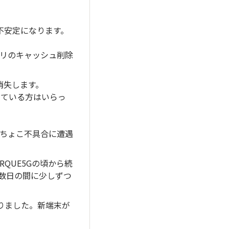
不安定になります。
、アプリのキャッシュ削除
消失します。
出ている方はいらっ
こちょこ不具合に遭遇
QUE5Gの頃から続
こ数日の間に少しずつ
りました。新端末が