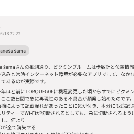
こ
6/18 22:22
gaṇeśa śama
eśa śamaさんの推測通り、ピクミンブルームは歩数計と位置
み込みと常時インターネット環境が必要なアプリでして、なか
リであるのが実際です。
一年ほど前にTORQUEG06に機種変更した頃からすでにピクミ
ここ数日間で急に再現性のある不具合が頻発し始めたのです。（ga
指摘によって記載漏れがあったことに気が付き、本分にも追記
ュリティーでWi-Fiが切断されるとしても、急に切断されるよ
すし、何より
IDが全て消失する