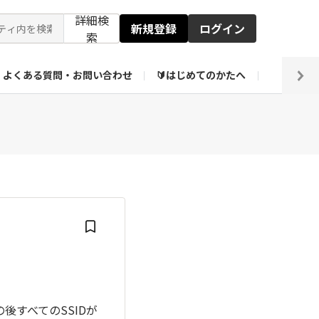
詳細検
新規登録
ログイン
索
よくある質問・お問い合わせ
🔰はじめてのかたへ
編集部
ト企画アーカイブ
【会員限定】壁紙倉庫
後すべてのSSIDが