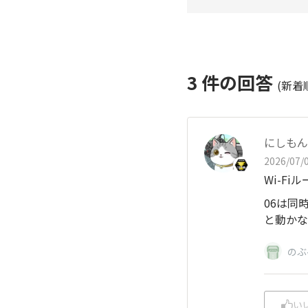
3
件の回答
(新着
にしもん@
2026/07/0
Wi-F
06は同
と動かな
のぶ
い