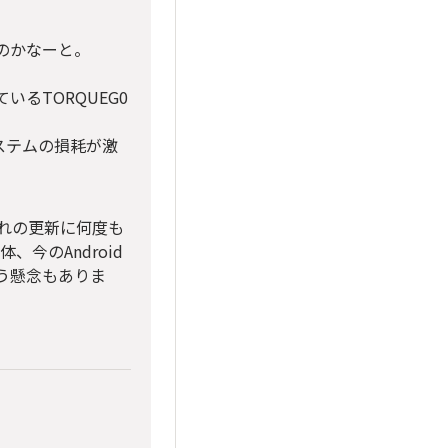
いのかなーと。
いるTORQUEG0
ステムの損耗が激
それの更新に何度も
今のAndroid
う懸念もありま