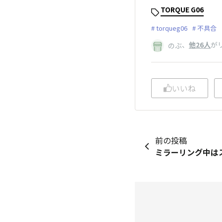
TORQUE G06
torqueg06
不具合
、
他26人
が
のぶ
いいね
前の投稿
ミラーリング中は