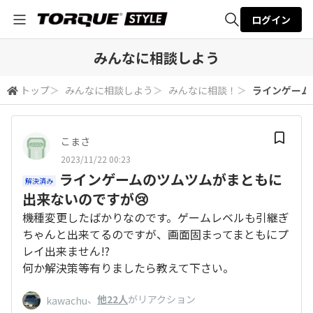
ログイン
全体検索
みんなに相談しよう
トップ
＞
みんなに相談しよう
＞
みんなに相談！
＞
ラインゲーム
検索
こまさ
2023/11/22 00:23
ラインゲームのツムツムがまともに
解決済み
出来ないのですが😢
機種変更したばかりなのです。ゲームレベルも引継ぎ
ちゃんと出来てるのですが、画面固まってまともにプ
レイ出来ません!?
何か解決策等有りましたら教えて下さい。
、
他22人
がリアクション
kawachu