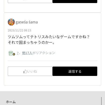
gaṇeśa śama
2023/11/22 06:15
ツムツムってテトリスみたいなゲームですかね？
それで固まっちゃうのかー。
、
他17人
がリアクション
Z
いいね
返信する
ホーム