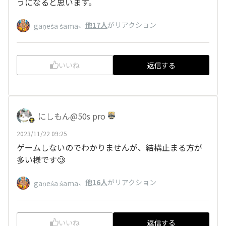
うになると思います。
、
他17人
がリアクション
gaṇeśa śama
いいね
返信する
にしもん@50s pro
2023/11/22 09:25
ゲームしないのでわかりませんが、結構止まる方が
多い様です🥲
、
他16人
がリアクション
gaṇeśa śama
いいね
返信する