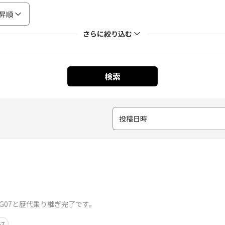
昇順
さらに絞り込む
検索
投稿日時
型G07と歴代乗り継ぎ完了です。​
G7