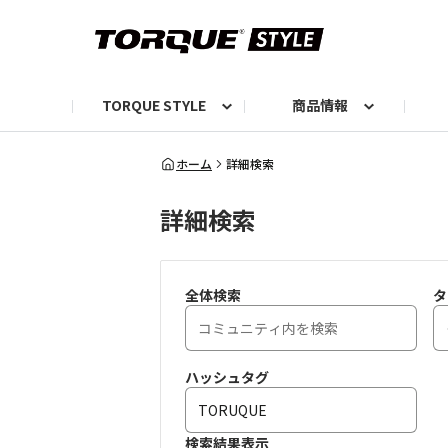
TORQUE STYLE
商品情報
お知らせ
TORQUEニュース
TORQUEフォト
自己紹介しよう
編集部の日常フォト
TORQUIZ【投票企画】
TORQUEトーク
G07エピソード投稿📸
よみもの
編集部からのおし
G
ホーム
詳細検索
詳細検索
全体検索
タ
ハッシュタグ
検索結果表示