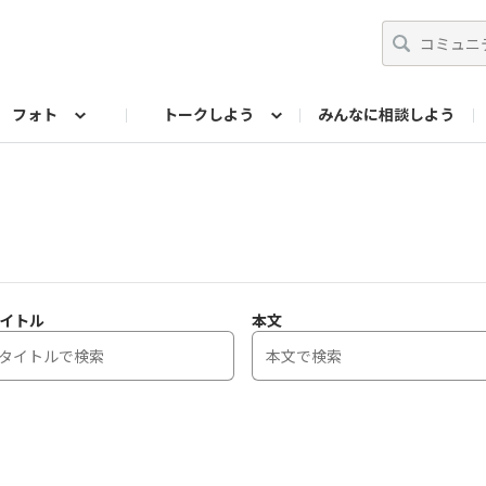
フォト
トークしよう
みんなに相談しよう
らせ
07公式サイト
TORQUEサークル
#フォトコンテスト「夏の思い出ワンシーン」
編集部のつぶやき（アーカイブ）
歴代モデル
【会員限定】ニュース
フォ
イトル
本文