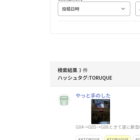
投稿日時
検索結果
3 件
ハッシュタグ:TORUQUE
やっと手のした
G04→G05→G06ときて遂に新
#TORQUE
TORUQUE