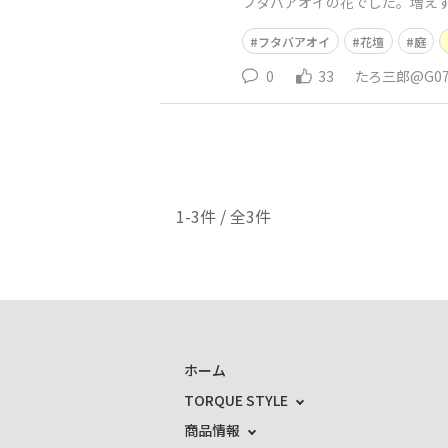
フタバアオイの花でした。増え
フタバアオイ
花壇
庭
0
33
たろ三郎@G0
1-3件 / 全3件
ホーム
TORQUE STYLE
商品情報