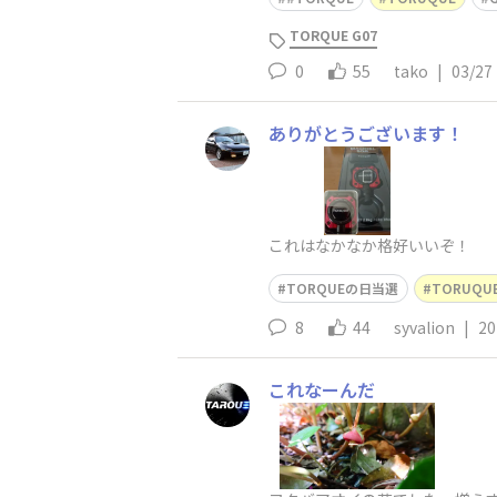
TORQUE G07
0
55
tako
|
03/27
ありがとうございます！
これはなかなか格好いいぞ！
TORQUEの日当選
TORUQU
8
44
syvalion
|
20
これなーんだ