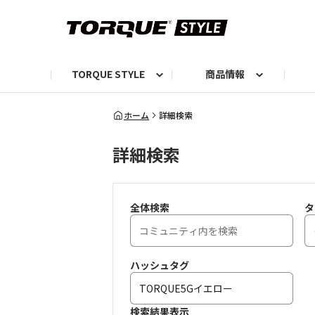
TORQUE STYLE
商品情報
お知らせ
TORQUEニュース
TORQUEフォト
自己紹介しよう
編集部の日常フォト
TORQUIZ【投票企画】
TORQUEトーク
G07エピソード投稿📸
よみもの
編集部からのおし
G
ホーム
詳細検索
詳細検索
全体検索
タ
ハッシュタグ
検索結果表示