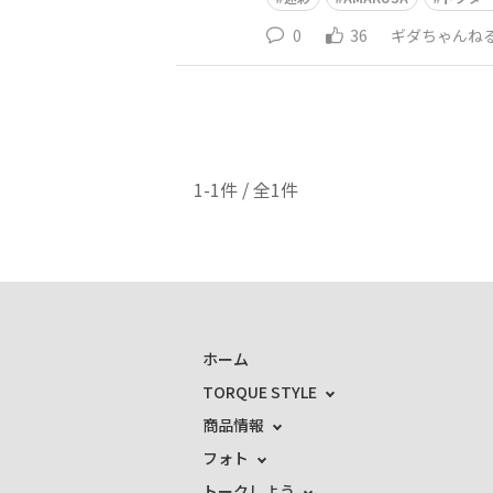
0
36
ギダちゃんね
1-1件 / 全1件
ホーム
TORQUE STYLE
商品情報
フォト
トークしよう