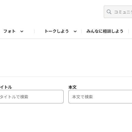
フォト
トークしよう
みんなに相談しよう
らせ
07公式サイト
TORQUEサークル
#フォトコンテスト「夏の思い出ワンシーン」
編集部のつぶやき（アーカイブ）
歴代モデル
【会員限定】ニュース
フォ
イトル
本文