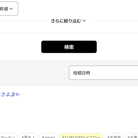
昇順
さらに絞り込む
検索
投稿日時
さよ🤳✨
ーマーチン
軍モノ
ameri
TORQUE5Gイエロー
天草市
古着