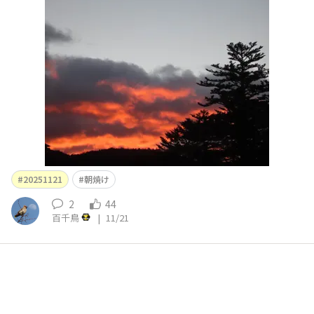
20251121
朝焼け
2
44
百千鳥
|
11/21