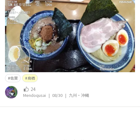
レットへ しかし ここのつけ麺・・・ なんかめちゃめちゃ
うまいぞ・・・(ﾟдﾟ)！ 麺や兼虎・・・本店は福岡らしい
が・・・つけ麺だし、一般的な豚骨ラーメンとは違
佐賀
鳥栖
24
Mendoqusai
|
08/30
|
九州・沖縄