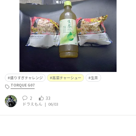
気ないのかな〜。🤔)後、クーポン使って”生茶”もゲッ
ト。クーポン沢山あって助かるんですが、多過ぎて使い切
れてない気が。。。😂
盛りすぎチャレンジ
高菜チャーシュー
生茶
TORQUE G07
2
33
ドラえもん
|
06/03