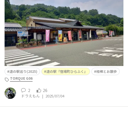
日も暑いですね〜。🥵出発前のエア圧等のチェックしただ
けで汗だくになったので、インナーを着替えました。🥵🥵
🥵地元産の野菜が安いです。😅テイクアウトできますが、
相棒となんで炎天下での飲食はね〜。😂のどかな所で
す。😅👇こんなサー
道の駅巡り(2025)
道の駅『宿場町ひらふく』
相棒とお散歩
TORQUE G06
2
26
ドラえもん
|
2025/07/04