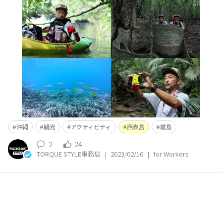
多くの観光客が国内・海外から訪れるようになった沖縄。
様々な沖縄の観光関係者が、自然や文化、食べ物などの魅
力を発信し、観光客の期待に応え「ブランド」を築いてき
ました。本記事は、コロナ禍における「観光客の激減」と
いう逆境を乗り越えようとする、沖縄の観光事業者の挑戦
する姿と、観光事業者から見た『TORQ
沖縄
観光
アクティビティ
西表島
離島
2
24
TORQUE STYLE事務局
|
2023/02/16
|
for Workers