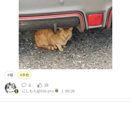
す。😀✨普段は鳴かずに口をカチカチいわせるだけの猫で
す😺✨お風呂が大嫌いでお風呂に入るときだけ大音量で鳴
きます‼️ 先日のミケコと同じで何もしないまま一日過ごし
ています😺💦極稀に撫でて欲しいと寄ってきます😀😺
猫
茶色
6
38
にしもん@50s pro
|
09/26