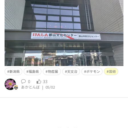
をパシャリ📸
新潟県
福島県
物産展
天文台
ポケモン
芸術
0
33
あかとんぼ
|
05/02