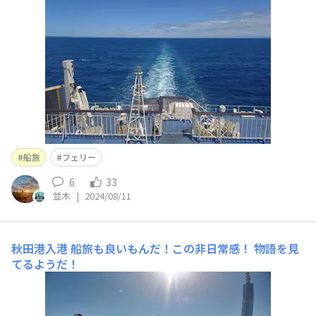
船旅
フェリー
6
33
並木
|
2024/08/11
秋田港入港
船旅も良いもんだ！この非日常感！ 物語を見
てるようだ！