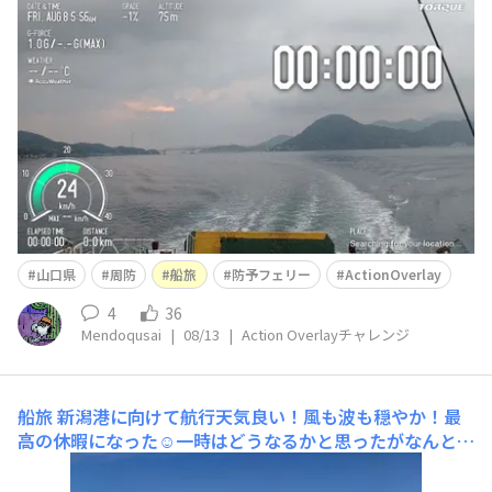
た。 まずは周防大島と本州をつなぐ大島大橋をくぐって
久しぶりの山口へ到着。 こうして雨の九州へと向かった
のでした・・・
山口県
周防
船旅
防予フェリー
ActionOverlay
4
36
Mendoqusai
|
08/13
|
Action Overlayチャレンジ
船旅
新潟港に向けて航行天気良い！風も波も穏やか！最
高の休暇になった☺一時はどうなるかと思ったがなんとか
なるもんだなぁー