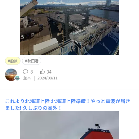
船旅
秋田港
8
34
並木
|
2024/08/11
これより北海道上陸
北海道上陸準備！やっと電波が届き
ました! 久しぶりの圏外！