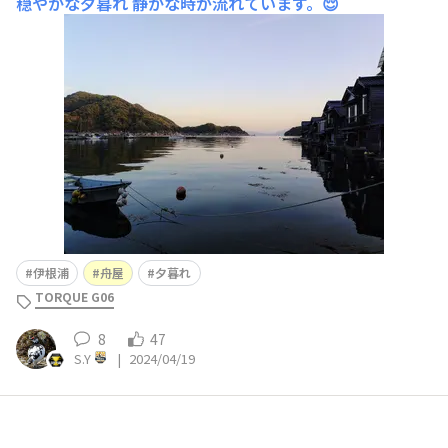
穏やかな夕暮れ
静かな時が流れています。😌
伊根浦
舟屋
夕暮れ
TORQUE G06
8
47
S.Y
|
2024/04/19