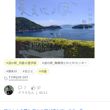
舟屋の里伊根』経由で、『道の駅_舞鶴港とれとれセンタ
ー』へぶら～り散歩。。。☺️ん～～。。。🤔全工程(ほぼ
下道)の走行距離が、約320kmってぶら～り散歩か
な。。。😁道の駅からのパノラマで〜す。凄く良い天気で
した
道の駅_舟屋の里伊根
道の駅_舞鶴港とれとれセンター
御朱印
甘エビ
舟屋
TORQUE G07
7
37
ドラえもん
|
05/12