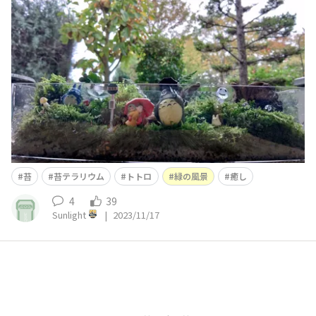
苔
苔テラリウム
トトロ
緑の風景
癒し
4
39
Sunlight
|
2023/11/17