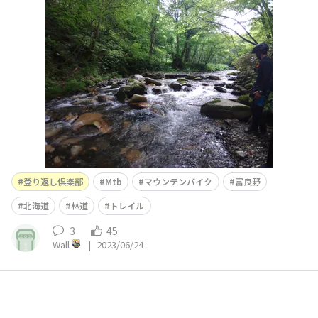
登り返し倶楽部
Mtb
マウンテンバイク
富良野
北海道
林道
トレイル
3
45
Wall
|
2023/06/24