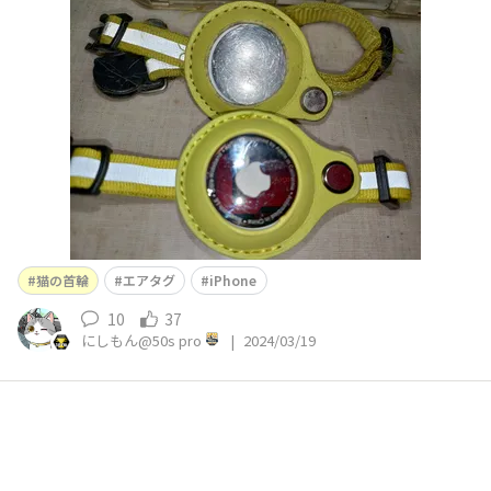
えてきてます😅ピカピカの首輪😀✨新しい匂いがしたのか
嫌がってました😿 結構便利なエアタグ😀📳✨ iPhone比
率が高い地域ならお勧め😀✨ウチの近くでは、、、あまり
居ないのかな😅⁉️&nbs
猫の首輪
エアタグ
iPhone
10
37
にしもん@50s pro
|
2024/03/19