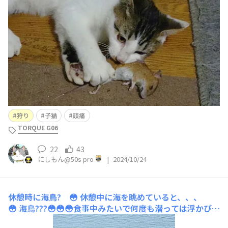
は謎の頭痛に悩まされてます🥲
狩り
子猫
頭痛
TORQUE G06
22
43
にしもん@50s pro
|
2024/10/24
休憩時に海鳥? 😳
休憩中に海を眺めていると、、、
😳 海鳥???😳😳😳食事中みたいで何度も潜っては浮かび、
また潜るを繰り返してました。意外に息が長く、一度潜る