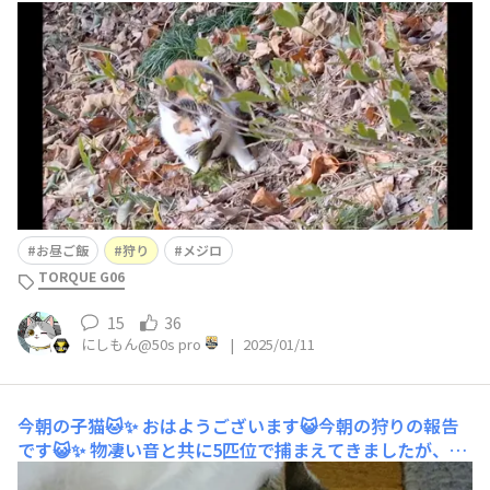
ガツガツ食べてました🐱🍵✨
お昼ご飯
狩り
メジロ
TORQUE G06
15
36
にしもん@50s pro
|
2025/01/11
今朝の子猫🐱✨
おはようございます😺今朝の狩りの報告
です😺✨ 物凄い音と共に5匹位で捕まえてきましたが、燃
えるゴミの日なのでそのまま廃棄されました😀✨💦 今朝