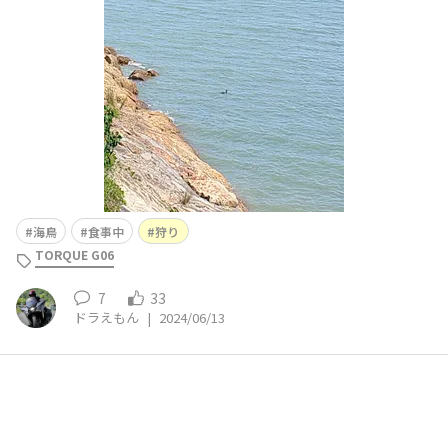
と4・50秒浮かんできません。☺️☺️☺️☺️☺️
海鳥
食事中
狩り
TORQUE G06
7
33
ドラえもん
|
2024/06/13