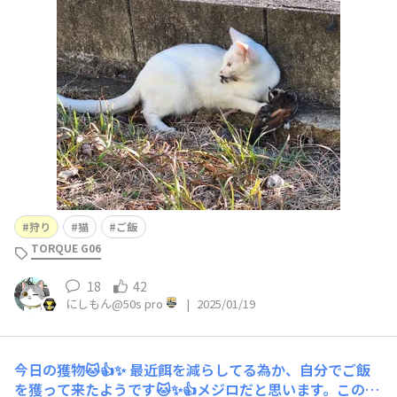
ってほしいと依頼がきましたが、、、猫ごと貰って欲しい
です😀💦🍺
狩り
猫
ご飯
TORQUE G06
18
42
にしもん@50s pro
|
2025/01/19
今日の獲物🐱👍✨
最近餌を減らしてる為か、自分でご飯
を獲って来たようです🐱✨👍メジロだと思います。この後