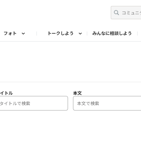
フォト
トークしよう
みんなに相談しよう
らせ
07公式サイト
TORQUEサークル
フォト企画アーカイブ
編集部のつぶやき（アーカイブ）
歴代モデル
【会員限定】ニュース
イトル
本文