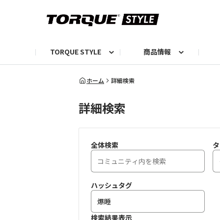
TORQUE STYLE
商品情報
お知らせ
TORQUEニュース
TORQUEフォト
自己紹介しよう
編集部の日常フォト
TORQUIZ【投票企画】
TORQUEトーク
G07エピソード投稿📸
よみもの
編集部からのおし
G
ホーム
詳細検索
詳細検索
全体検索
タ
ハッシュタグ
検索結果表示