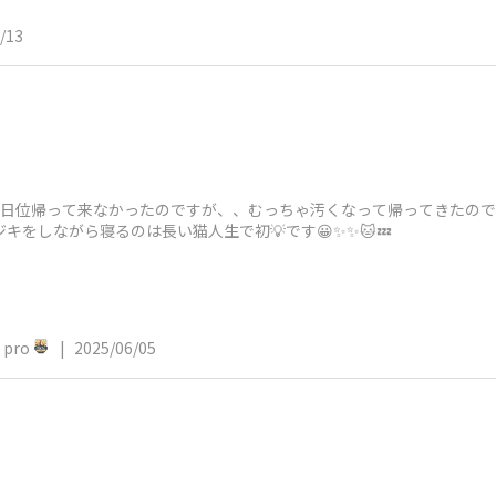
/13
 3日位帰って来なかったのですが、、むっちゃ汚くなって帰ってきたので
にオジキをしながら寝るのは長い猫人生で初💡です😀✨✨🐱💤
pro
|
2025/06/05