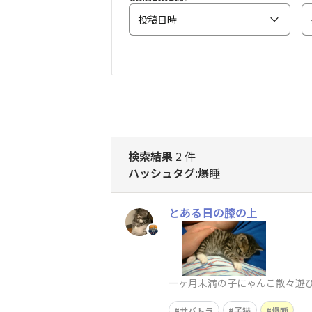
投稿日時
検索結果
2 件
ハッシュタグ:爆睡
とある日の膝の上
一ヶ月未満の子にゃんこ散々遊
サバトラ
子猫
爆睡