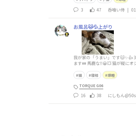
3
47
呑喰い侍
|
01
お風呂🐱💦上がり
我が家の「うまい」です🐱✨👍
ます💤 馬鹿な‼️😀💥 猫が縦
猫
寝相
爆睡
TORQUE G06
16
38
にしもん@50s 