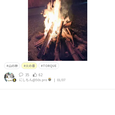
た😀👍✨早速役立ちましたよTORQUE水筒✨10時間経って
も暖かい さて昼頃まで火の番です😱
山の神
火の番
TORQUE
35
62
にしもん@50s pro
|
01/07