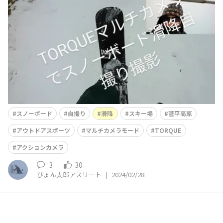
スノーボード
自撮り
滑降
スキー場
菅平高原
アウトドアスポーツ
マルチカメラモード
TORQUE
アクションカメラ
3
30
ぴょん太郎アスリート
|
2024/02/28