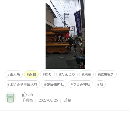
東大阪
永和
祭り
だんじり
地車
試験曳き
よいみや車庫入れ
都留彌神社
つるみ神社
幟
55
千兵衛
|
2023/08/26
|
近畿