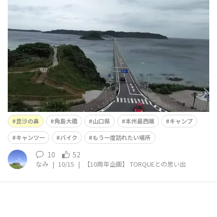
毘沙の鼻
角島大橋
山口県
本州最西端
キャンプ
キャンツー
バイク
もう一度訪れたい場所
10
52
なみ
|
10/15
|
【10周年企画】 TORQUEとの思い出