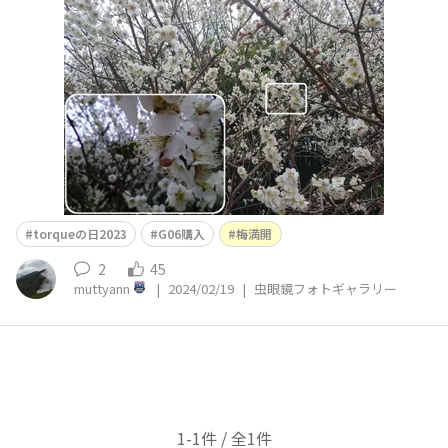
torqueの日2023
G06購入
梅満開
2
45
muttyann
|
2024/02/19
|
虫眼鏡フォトギャラリー
1-1件 / 全1件