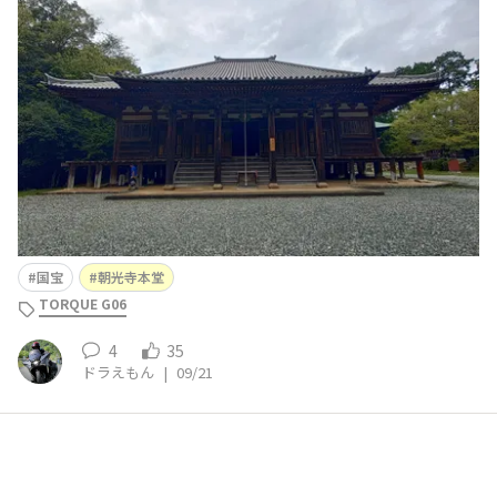
段を下って行くと”つくばねの滝”が。。。😄😄😄本堂以
外にも、
国宝
朝光寺本堂
TORQUE G06
4
35
ドラえもん
|
09/21