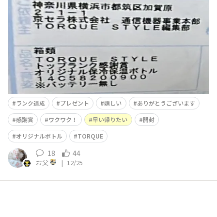
プレゼント🎁受け取りました！ まだ私は実物を手にして
いませんが…自宅に届いたって嫁からの連絡がありまし
た！ 嬉しいです😊（笑） 本日、夜に帰るのが楽しみで
す！ ただ、嫁が先に開封したみたいでして…（笑）
ランク達成
プレゼント
嬉しい
ありがとうございます
感謝賞
ワクワク！
早い帰りたい
開封
オリジナルボトル
TORQUE
18
44
お父
|
12/25