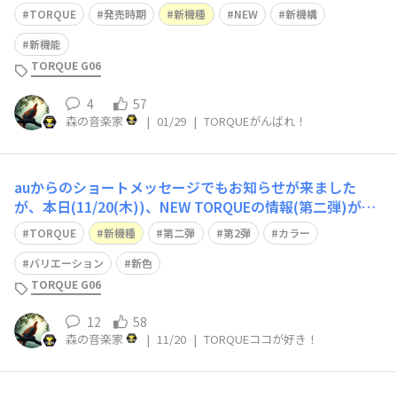
新情報(第4弾)が会員限定で発表となりました。このTOR
TORQUE
発売時期
新機種
NEW
新機構
QUE STYLEトップページの下方に紹介記事へのバナーが
あります。 今回の発表では、新機種の発売時期やユーザ
新機能
ーの声を
TORQUE G06
4
57
森の音楽家
|
01/29
|
TORQUEがんばれ！
auからのショートメッセージでもお知らせが来ました
が、本日(11/20(木))、NEW TORQUEの情報(第二弾)が発
表になりました。 ここTORQUE STYLEにおいて会員限定
TORQUE
新機種
第二弾
第2弾
カラー
の速報として掲載されていますが、第二弾はカラーバリエ
ーションの情報ですね。従来のレッド、ブラックに加え
バリエーション
新色
て、新色が仲間
TORQUE G06
12
58
森の音楽家
|
11/20
|
TORQUEココが好き！