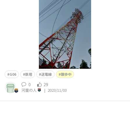
G06
鉄塔
送電線
散歩中
0
29
河童の人
|
2023/11/03