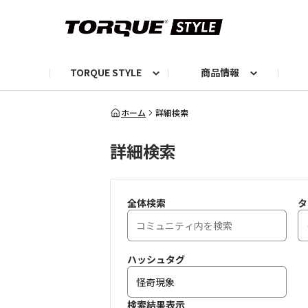
TORQUE STYLE
商品情報
お知らせ
TORQUEニュース
TORQUEフォト
自己紹介しよう
編集部の日常フォト
TORQUIZ【投票企画】
TORQUEトーク
G07エピソード投稿📸
よみもの
編集部からのおし
G
ホーム
詳細検索
詳細検索
全体検索
タ
ハッシュタグ
検索結果表示