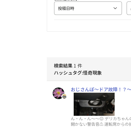
投稿日時
検索結果
1 件
ハッシュタグ:怪奇現象
おじさんぽ〜ドア故障！？
ん・ん・ん～～😖 デリカちゃ
開かない警告音⚠️ 運転席から