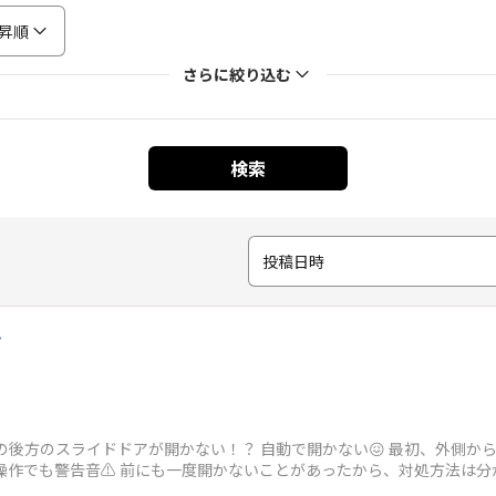
昇順
さらに絞り込む
検索
投稿日時
〜
んの後方のスライドドアが開かない！？ 自動で開かない😖 最初、外側
の操作でも警告音⚠️ 前にも一度開かないことがあったから、対処方法は