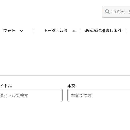
フォト
トークしよう
みんなに相談しよう
らせ
07公式サイト
TORQUEサークル
#フォトコンテスト「夏の思い出ワンシーン」
編集部のつぶやき（アーカイブ）
歴代モデル
【会員限定】ニュース
フォ
イトル
本文