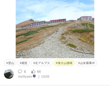
した
登山
縦走
北アルプス
後立山連峰
山友募集中
6
44
muttyann
|
10/03