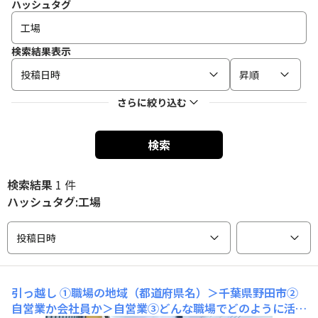
ハッシュタグ
検索結果表示
投稿日時
昇順
さらに絞り込む
検索
検索結果
1 件
ハッシュタグ:工場
投稿日時
引っ越し
①職場の地域（都道府県名）＞千葉県野田市②
自営業か会社員か＞自営業③どんな職場でどのように活用