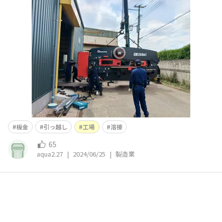
しているか＞オートバイのカスタム部品から半導体装置の
部品まで幅広く！④TORQUEだから良かったポイント＞過
酷な工場内でも問題なし⑤TORQUEがんばれポイント＞こ
のままで！
板金
引っ越し
工場
溶接
65
aqua2.27
|
2024/06/25
|
製造業