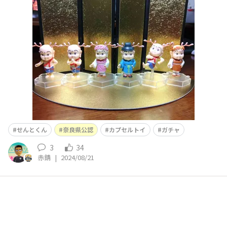
配布していましたので、奈良の回し者扱いを受けていま
す。 左から、・せんとくん・感謝するせんとくん・桜せ
んとくん・官服せんとくん・走るせんとくん・紅葉せんと
くんとなっております。
せんとくん
奈良県公認
カプセルトイ
ガチャ
3
34
赤錆
|
2024/08/21