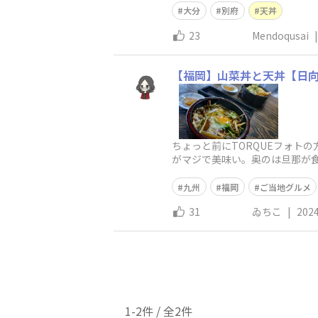
大分
別府
天丼
23
Mendoqusai
|
【福岡】山菜丼と天丼【日
ちょっと前にTORQUEフォト
がマジで美味い。奥のは旦那が
ャンビューならぬレイクビュー
九州
福岡
ご当地グルメ
31
ゐちこ
|
2024
1-2件 / 全2件