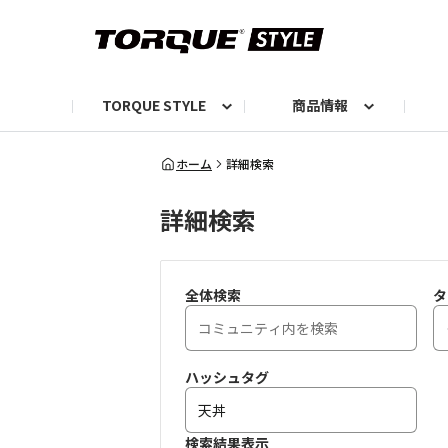
TORQUE STYLE
商品情報
お知らせ
TORQUEニュース
TORQUEフォト
自己紹介しよう
編集部の日常フォト
TORQUIZ【投票企画】
TORQUEトーク
G07エピソード投稿📸
よみもの
編集部からのおし
G
ホーム
詳細検索
詳細検索
全体検索
タ
ハッシュタグ
検索結果表示