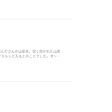
)ほんださんの山菜丼。甘く炊かれた山菜
でスルッと入るとのことでした。オーシ