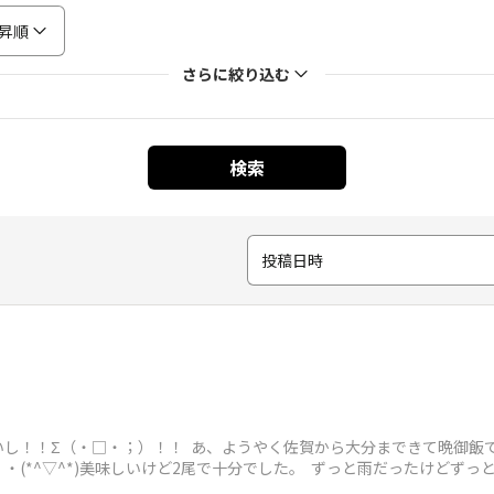
昇順
さらに絞り込む
検索
投稿日時
し！！Σ（・□・；）！！ あ、ようやく佐賀から大分まできて晩御飯
(*^▽^*)美味しいけど2尾で十分でした。 ずっと雨だったけどずっ