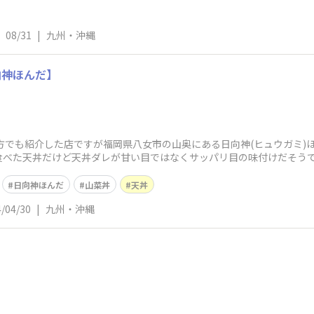
08/31
|
九州・沖縄
向神ほんだ】
の方でも紹介した店ですが福岡県八女市の山奥にある日向神(ヒュウガミ
食べた天丼だけど天丼ダレが甘い目ではなくサッパリ目の味付けだそう
でなかなか
日向神ほんだ
山菜丼
天丼
/04/30
|
九州・沖縄