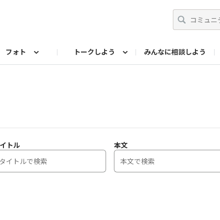
フォト
トークしよう
みんなに相談しよう
らせ
07公式サイト
TORQUEサークル
#フォトコンテスト「夏の思い出ワンシーン」
編集部のつぶやき（アーカイブ）
歴代モデル
【会員限定】ニュース
フォ
イトル
本文