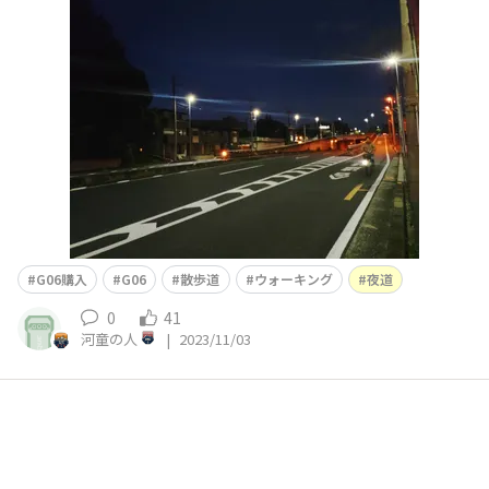
G06購入
G06
散歩道
ウォーキング
夜道
0
41
河童の人
|
2023/11/03