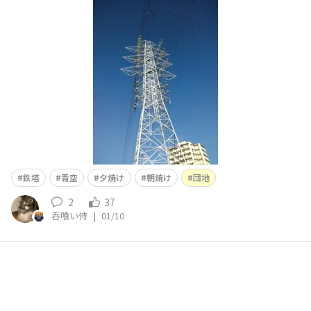
鉄塔
青空
夕焼け
朝焼け
団地
2
37
呑喰い侍
|
01/10