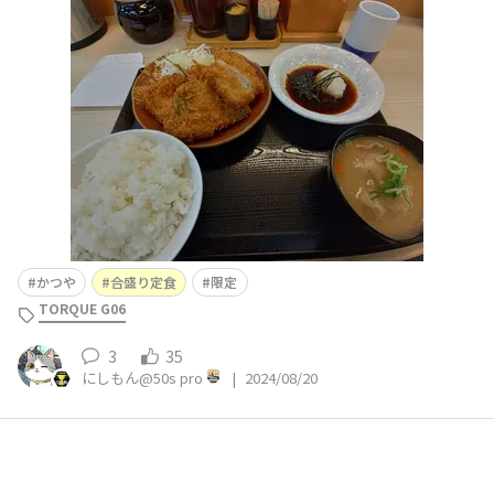
と３種のカツのおろしポン酢海苔付き漬け定食なるものが
限定メニューでありました😀👍✨ 結果は、、、 美味いで
す😀👍✨ご飯が足りせん💦 アジフライはマジ熱いので最
後に
かつや
合盛り定食
限定
TORQUE G06
3
35
にしもん@50s pro
|
2024/08/20