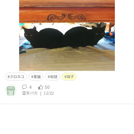
クロネコ
黒猫
炬燵
双子
4
50
空手バカ
|
12/22