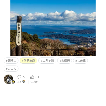
るらしいんですが…。😅伊勢市街が見渡せます。風が強く
てめちゃめちゃ寒かった…。🥶その後はやはりド定番の二
見ヶ浦へ！カエルとどういう関係が！？無事帰る（カエ
ル）かな？🤔
朝熊山
伊勢志摩
二見ヶ浦
夫婦岩
しめ縄
カエル
5
61
S.Y
|
01/04