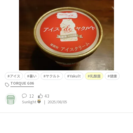
て出してくれたアイス暑くて冷たい物を欲しがりがちだけ
ど、これなら乳酸菌もたっぷり入ってそうで健康的かな〜
（笑）アイスで健康的って言うのもおかしいけど😅
アイス
暑い
ヤクルト
Yakult
乳酸菌
健康
TORQUE G06
12
43
Sunlight
|
2025/08/05