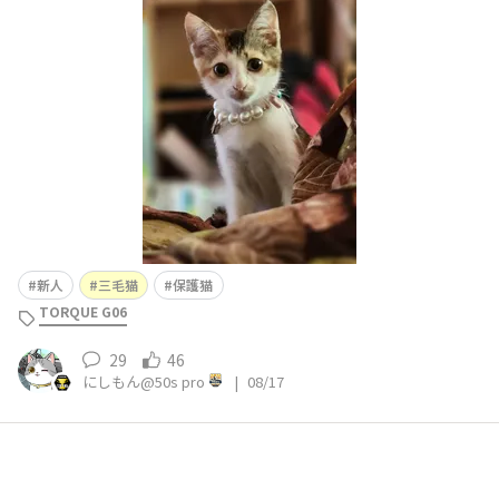
が抜けてません‼️🐱💪 私にはシャー💥‼️🐱💢 と、言ってま
すが現在進行形で部屋猫化計画を娘が立ててます😅💧 名
前は「ミケッコ」になってました🥲🍺
新人
三毛猫
保護猫
TORQUE G06
29
46
にしもん@50s pro
|
08/17