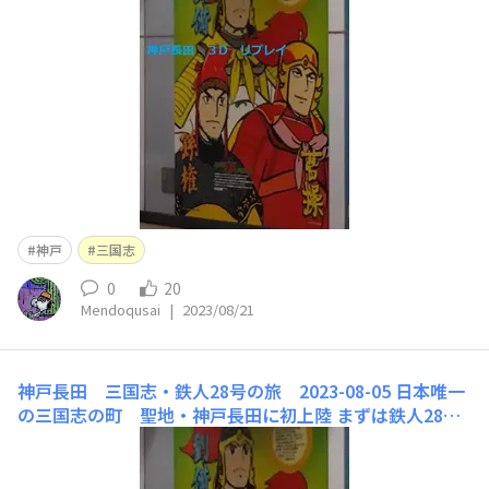
s://youtube.com/shorts/mXh2tITMdvs
神戸
三国志
0
20
Mendoqusai
|
2023/08/21
神戸長田 三国志・鉄人28号の旅 2023-08-05
日本唯一
の三国志の町 聖地・神戸長田に初上陸 まずは鉄人28号
の巨大モニュメントの若松公園 商店街には三国志の像が
多数。さらには横光三国志の人物絵バナー11枚！（あ
れ？200枚じゃなかったっけ？）しかも最初の人めくれて