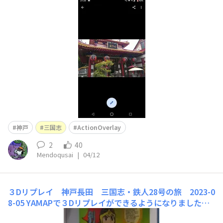
できましたhttps://youtube.com/shorts/lMN9f6oGld4
桜が綺麗です（さすがに桃ではないと思います）あるいは
長田区の近くなら三国志つながりでもっと早く参拝できた
のですけどね。​神戸
神戸
三国志
ActionOverlay
2
40
Mendoqusai
|
04/12
３Dリプレイ 神戸長田 三国志・鉄人28号の旅 2023-0
8-05
YAMAPで３Dリプレイができるようになりました先
日UPした神戸長田 三国志・鉄人28号の旅で作成↓http