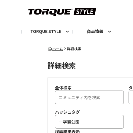
TORQUE STYLE
商品情報
お知らせ
TORQUEニュース
TORQUEフォト
自己紹介しよう
編集部の日常フォト
TORQUIZ【投票企画】
TORQUEトーク
G07エピソード投稿📸
よみもの
編集部からのおし
G
ホーム
詳細検索
詳細検索
全体検索
タ
ハッシュタグ
検索結果表示