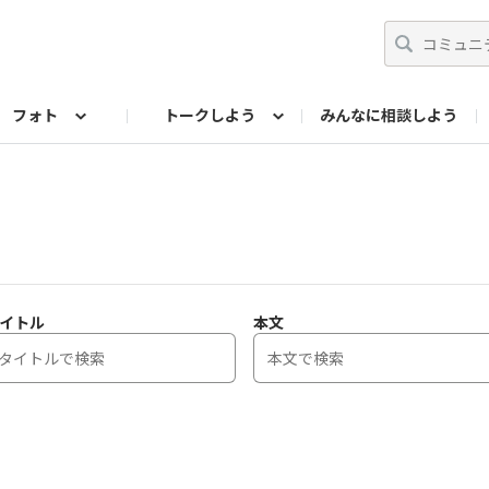
フォト
トークしよう
みんなに相談しよう
らせ
07公式サイト
TORQUEサークル
フォト企画アーカイブ
編集部のつぶやき（アーカイブ）
歴代モデル
【会員限定】ニュース
イトル
本文