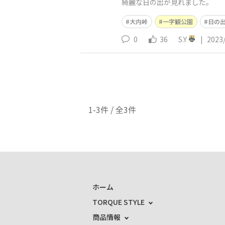
綺麗な日の出が見れました。
大内峠
一字観公園
日の
0
36
S.Y
|
2023
1-3件 / 全3件
ホーム
TORQUE STYLE
商品情報