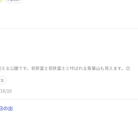
4
見える公園です。若狭富士若狭富士と呼ばれる青葉山も見えます。😊
富士
/10/10
日の出