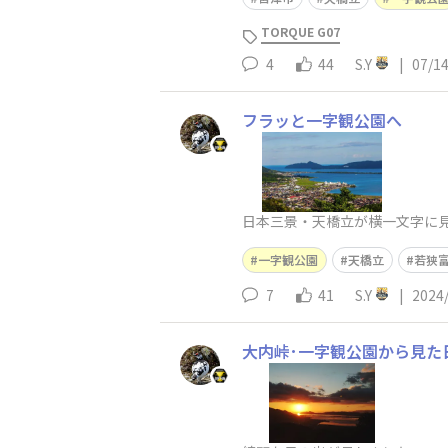
TORQUE G07
4
44
S.Y
|
07/1
フラッと一字観公園へ
日本三景・天橋立が横一文字に
一字観公園
天橋立
若狭
7
41
S.Y
|
2024
大内峠･一字観公園から見た