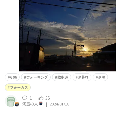
続けて同じ体勢と位置のまま、太陽の部分をタッチして撮
影します。TORQUE G06のオートモードにて太陽にフォー
カスを合わせて撮影全体的に明るさが落ちて、さらに夕暮
れっぽい感じになってますでしょうか？
G06
ウォーキング
散歩道
夕暮れ
夕陽
フォーカス
1
35
河童の人
|
2024/01/18