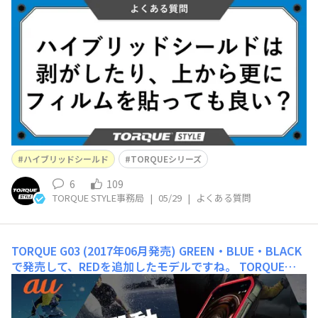
って何？ TORQUEでは京セラ独自のガラス割れ防止構造
を採用しており、割れにくく傷つきにくい強化ガラスと、
耐擦傷性の高いコーティングを施した特殊保護フィルムの
組み合わせによって実現しています。この特殊保護フィル
ムがハイブリッドシールドと呼ばれるもので(※1) 、
ハイブリッドシールド
TORQUEシリーズ
6
109
TORQUE STYLE事務局
|
05/29
|
よくある質問
TORQUE G03 (2017年06月発売)
GREEN・BLUE・BLACK
で発売して、REDを追加したモデルですね。 TORQUEはG
01・G02と、デバイスの上下非対称性にこだわってきたん
ですね。スマホという真四角のデバイスを使おうとしたと
きに上下逆さま！みたいなことが当時よくあって、タフネ