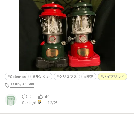
りセットで飾った方が可愛いと悪魔の声が聴こえ（笑）、
後からサンタバージョンも購入してしまいました😅
Coleman
ランタン
クリスマス
限定
ハイブリッド
TORQUE G06
2
49
Sunlight
|
12/25