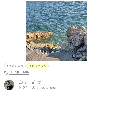
で〜す。ドッグランが併設されてます。😊チョット狭いの
ですね。😅大型犬だと柵を飛び越えて海にダイブしてし
まうかな。😅
道の駅みつ
ドッグラン
TORQUE G06
7
31
ドラえもん
|
2024/10/01