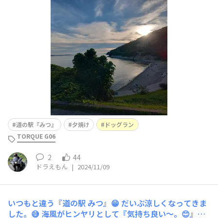
😁
さて、どこからの景色なんでしょう。😁👆プチ暇つぶしク
イズ。☺️ドッグランで遊んでました。
小型犬には丁度良いのか
な〜。☺️微妙
道の駅『みつ』
夕焼け
ドッグラン
TORQUE G06
2
44
ドラえもん
|
2024/11/09
いつもと違う『道の駅 みつ』😁
だいぶ涼しくなってきま
した。😅 海風がヒンヤリとして『気持ち良い〜。😊』