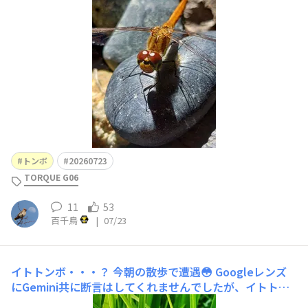
トンボ
20260723
TORQUE G06
11
53
百千鳥
|
07/23
イトトンボ・・・？
今朝の散歩で遭遇😳 Googleレンズ
にGemini共に断言はしてくれませんでしたが、イトトン
ボ種の一種の様です🙄