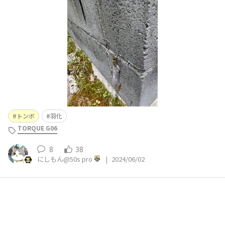
いか心配💦
トンボ
羽化
TORQUE G06
8
38
にしもん@50s pro
|
2024/06/02