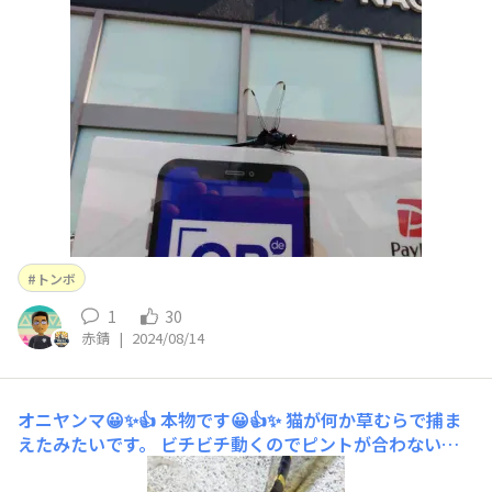
トンボ
1
30
赤錆
|
2024/08/14
オニヤンマ😀✨👍
本物です😀👍✨ 猫が何か草むらで捕ま
えたみたいです。 ビチビチ動くのでピントが合わない📸
💦 10㌢位ありましたが、来年の為に逃がしておきました