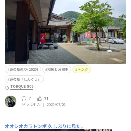
マッタリと巡ってみます。😁って言っても35箇所中30箇
所は行ったことが有るんですけどね。🤣 手始めに、道の
駅『しんぐう』からスタートで〜す。✌️😁✌️
道の駅巡り(2025)
相棒とお散歩
トンボ
道の駅『しんぐう』
TORQUE G06
7
31
ドラえもん
|
2025/07/01
オオシオカラトンボ
久しぶりに見た。