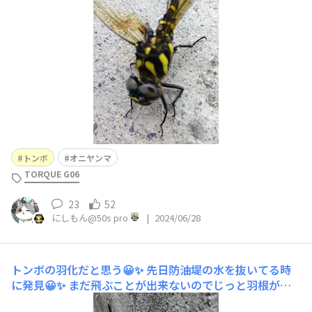
😀✨ コイツに噛まれると超痛いんですよ💥💦
トンボ
オニヤンマ
TORQUE G06
23
52
にしもん@50s pro
|
2024/06/28
トンボの羽化だと思う😀✨
先日防油堤の水を抜いてる時
に発見😀✨ まだ飛ぶことが出来ないのでじっと羽根が伸
びる❓のを待ってるようです✨ 触ったから奇形になってな