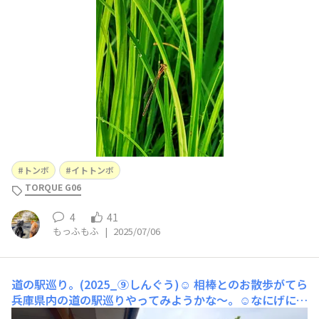
トンボ
イトトンボ
TORQUE G06
4
41
もっふもふ
|
2025/07/06
道の駅巡り。(2025_⑨しんぐう)☺️
相棒とのお散歩がてら
兵庫県内の道の駅巡りやってみようかな〜。☺️なにげに手
にしたフリーペーパーに”道の駅MAP”が載ってたので、