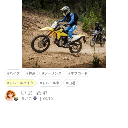
日、あまりに蒸し暑すぎて、気分が悪くなってしまいまし
た(＠_＠;)💦今回のアイキャッチ画像は【スズキのバイ
ク】というサイトからお借りした、お山の中を走るバイク
です🏍️モーターマガジン社・スズキのバイク新車ニユー
ス/DR-Z４ｓ
バイク
林道
ツーリング
オフロード
トレールバイク
トレール車
山道
15
47
まさこ
|
09/10