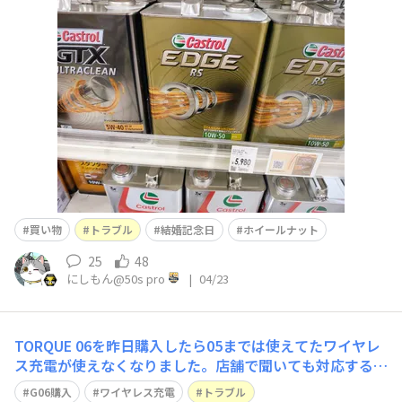
コッコッコッと定期的な振動が、、タイヤにデカい石でも
挟まったのかと買い物行く途中に気が付いて引き返しまし
た🥲この音は経験上ハブかな〜と思ってジャッキアップし
ようとしたら、、、リヤタイヤのホイールナットが1個無
買い物
トラブル
結婚記念日
ホイールナット
25
48
にしもん@50s pro
|
04/23
TORQUE 06を昨日購入したら05までは使えてたワイヤレ
ス充電が使えなくなりました。店舗で聞いても対応するワ
イヤレス充電器が分かりかねるとの対応で時間を無駄にし
G06購入
ワイヤレス充電
トラブル