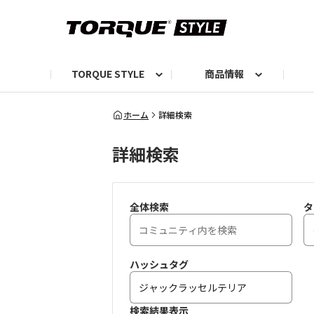
TORQUE STYLE
商品情報
お知らせ
TORQUEニュース
TORQUEフォト
自己紹介しよう
編集部の日常フォト
TORQUIZ【投票企画】
TORQUEトーク
G07エピソード投稿📸
よみもの
編集部からのおし
G
ホーム
詳細検索
詳細検索
全体検索
タ
ハッシュタグ
検索結果表示