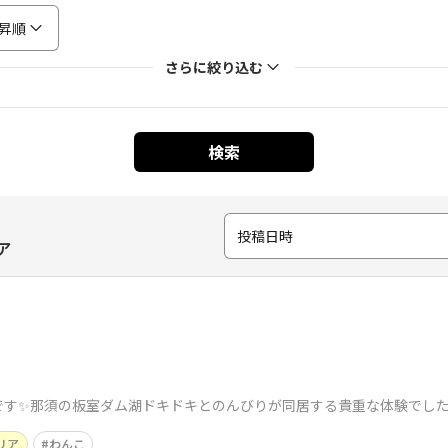
昇順
さらに絞り込む
検索
投稿日時
ア
✨那須の板室ダム湖ドキドキとのんびりが同居する貴重な体験でした(⁠•⁠‿⁠
リア
わんこ