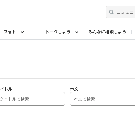
フォト
トークしよう
みんなに相談しよう
らせ
07公式サイト
TORQUEサークル
#フォトコンテスト「夏の思い出ワンシーン」
編集部のつぶやき（アーカイブ）
歴代モデル
【会員限定】ニュース
フォ
イトル
本文